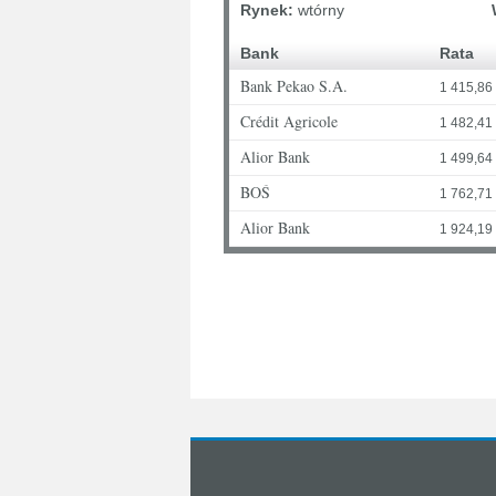
Rynek:
wtórny
Bank
Rata
Bank Pekao S.A.
1 415,86 
Crédit Agricole
1 482,41 
Alior Bank
1 499,64 
BOŚ
1 762,71 
Alior Bank
1 924,19 