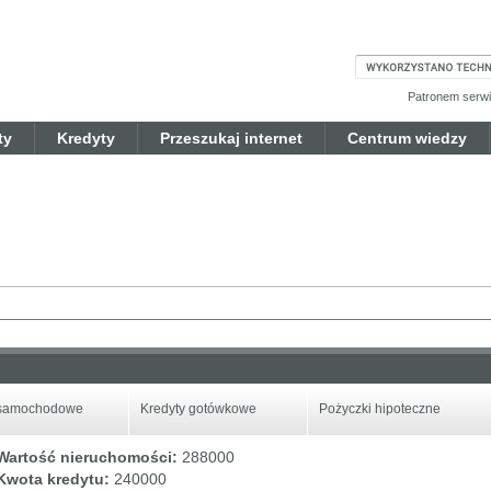
Patronem serwis
ty
Kredyty
Przeszukaj internet
Centrum wiedzy
 samochodowe
Kredyty gotówkowe
Pożyczki hipoteczne
Wartość nieruchomości:
288000
Kwota kredytu:
240000