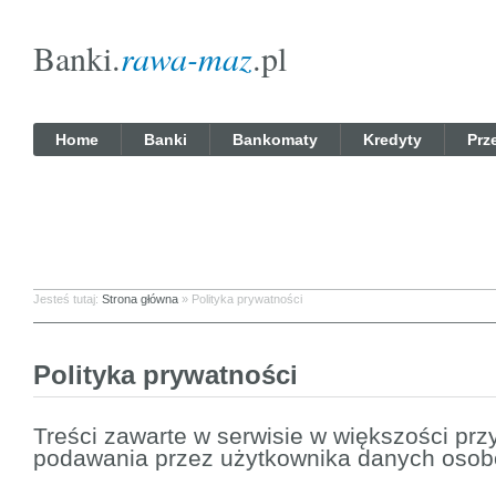
Banki.
rawa-maz
.pl
Home
Banki
Bankomaty
Kredyty
Prz
Jesteś tutaj:
Strona główna
»
Polityka prywatności
Polityka prywatności
Treści zawarte w serwisie w większości p
podawania przez użytkownika danych oso