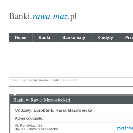
Banki.
rawa-maz
.pl
Home
Banki
Bankomaty
Kredyty
Prz
Jesteś tutaj:
Strona główna
»
Banki
» Eurobank
Banki w Rawie Mazowieckiej
Oddziały:
Eurobank, Rawa Mazowiecka
Adres odddziału:
Al. Konstytucji 22
96-200 Rawa Mazowiecka